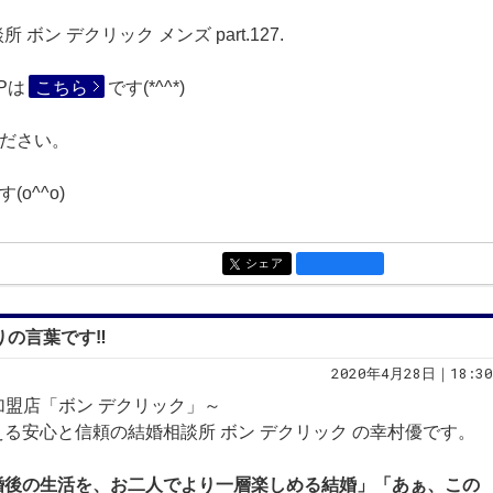
ン デクリック メンズ part.127.
Pは
こちら
です(*^^*)
ださい。
す(o^^o)
シェア
entry1473
りの言葉です‼
2020年4月28日｜18:30
規加盟店「ボン デクリック」～
る安心と信頼の結婚相談所 ボン デクリック の幸村優です。
婚後の生活を、お二人でより一層楽しめる結婚」「あぁ、この