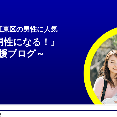
江東区の男性に人気
男性になる！』
ブログ～
⁉