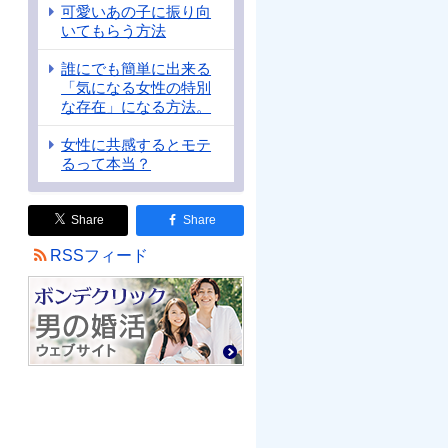
可愛いあの子に振り向
いてもらう方法
誰にでも簡単に出来る
「気になる女性の特別
な存在」になる方法。
女性に共感するとモテ
るって本当？
Share
Share
RSSフィード