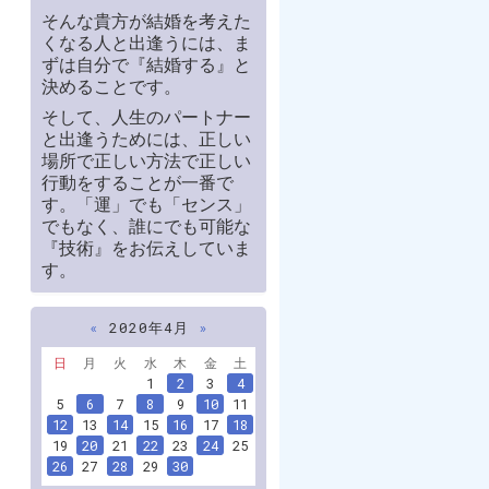
そんな貴方が結婚を考えた
くなる人と出逢うには、ま
ずは自分で『結婚する』と
決めることです。
そして、人生のパートナー
と出逢うためには、正しい
場所で正しい方法で正しい
行動をすることが一番で
す。「運」でも「センス」
でもなく、誰にでも可能な
『技術』をお伝えしていま
す。
«
2020年4月
»
日
月
火
水
木
金
土
1
2
3
4
5
6
7
8
9
10
11
12
13
14
15
16
17
18
19
20
21
22
23
24
25
26
27
28
29
30