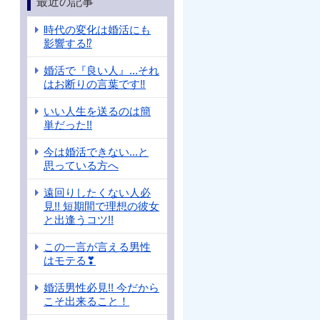
最近の記事
時代の変化は婚活にも
影響する⁉
婚活で『良い人』...それ
はお断りの言葉です‼
いい人生を送るのは簡
単だった!!
今は婚活できない...と
思っている方へ
遠回りしたくない人必
見!! 短期間で理想の彼女
と出逢うコツ!!
この一言が言える男性
はモテる❣
婚活男性必見!! 今だから
こそ出来ること！