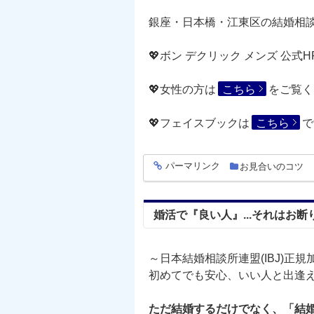
銀座・日本橋・江東区の結婚相談所 ボ
💖ボン デクリック メンズ 公式H
💖女性の方は
こちら
をご覧く
💖フェイスブックは
こちら
で
パーマリンク
お見合いのコツ
entry1473
婚活で『良い人』...それはお断
～日本結婚相談所連盟(IBJ)正
初めてでも安心、いい人と出逢え
ただ結婚するだけでなく、「結