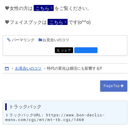
💖女性の方は
こちら
をご覧ください。
💖フェイスブックは
こちら
です(o^^o)
パーマリンク
お見合いのコツ
entry1473
シェア
entry1473
お見合いのコツ
時代の変化は婚活にも影響する⁉
Home
PageTop
トラックバック
トラックバックURL: https://www.bon-declic-
mens.com/cgi/mt/mt-tb.cgi/1460