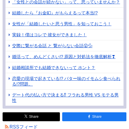
「女性との会話が続かない」って、思っていませんか？
結婚したら『お金💴』がもらえるって本当!?
女性が「結婚したいと思う男性」を知っておこう！
実録！僕はコレで 彼女ができました！
交際に繋がる会話 と 繋がらない会話😲💦
婚活って、めんどくさい!? 原因と対処法を徹底解析❣
結婚相談所でも結婚できないって ホント？
恋愛の現場で起きている!? バター味のイモムシ食べられ
る!?問題。
デート代の払い方で決まる⁉ フラれる男性 VS モテる男
性
Share
Share
RSSフィード