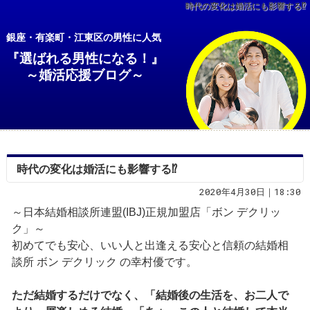
時代の変化は婚活にも影響する⁉
銀座・有楽町・江東区の男性に人気
『選ばれる男性になる！』
～婚活応援ブログ～
時代の変化は婚活にも影響する⁉
2020年4月30日｜18:30
～日本結婚相談所連盟(IBJ)正規加盟店「ボン デクリッ
ク」～
初めてでも安心、いい人と出逢える安心と信頼の結婚相
談所 ボン デクリック の幸村優です。
ただ結婚するだけでなく、「結婚後の生活を、お二人で