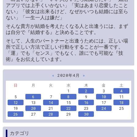
アプリでは上手くいかない」「実はあまり恋愛したこと
ない」「彼女は出来るけど、なぜかいつも結婚には至ら
ない」「一生一人は嫌だ」
そんな貴方が結婚を考えたくなる人と出逢うには、まず
は自分で『結婚する』と決めることです。
そして、人生のパートナーと出逢うためには、正しい場
所で正しい方法で正しい行動をすることが一番です。
「運」でも「センス」でもなく、誰にでも可能な『技
術』をお伝えしています。
«
2020年4月
»
日
月
火
水
木
金
土
1
2
3
4
5
6
7
8
9
10
11
12
13
14
15
16
17
18
19
20
21
22
23
24
25
26
27
28
29
30
カテゴリ