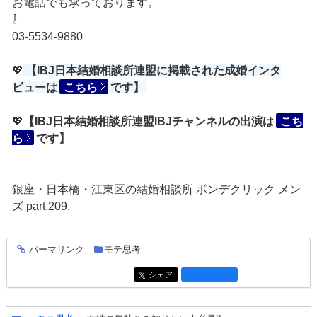
お電話でも承っております。
⇩
03-5534-9880
💖
【IBJ日本結婚相談所連盟に掲載された成婚インタ
ビューは
こちら
です】
💖
【IBJ日本結婚相談所連盟IBJチャンネルの出演は
こち
ら
です】
銀座・日本橋・江東区の結婚相談所 ボンデクリック メン
ズ part.209.
パーマリンク
モテ思考
entry1563
シェア
entry1563