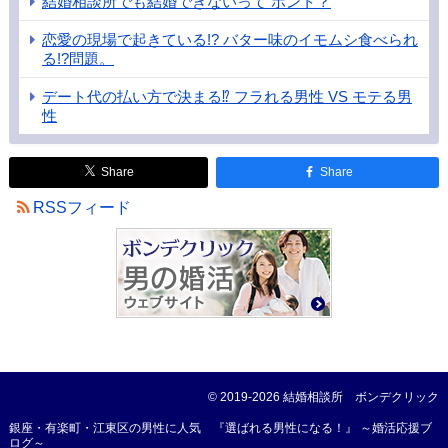
結婚相談所でも結婚できないって ホント？
恋愛の現場で起きている!? バター味のイモムシ食べられ
る!?問題。
デート代の払い方で決まる⁉ フラれる男性 VS モテる男
性
Share
Share
RSSフィード
© 2019-2026
結婚相談所 ボンデクリック
銀座・有楽町・江東区の男性に人気 『選ばれる男性になる！』 ～婚活応援ブ
ログ～