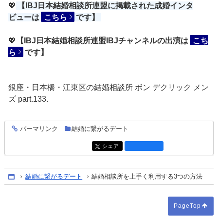
💖
【IBJ日本結婚相談所連盟に掲載された成婚インタ
ビューは
こちら
です】
💖
【IBJ日本結婚相談所連盟IBJチャンネルの出演は
こち
ら
です】
銀座・日本橋・江東区の結婚相談所 ボン デクリック メン
ズ part.133.
パーマリンク
結婚に繋がるデート
entry1479
シェア
entry1479
結婚に繋がるデート
結婚相談所を上手く利用する3つの方法
Home
PageTop