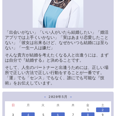
「出会いがない」「いい人がいたら結婚したい」「婚活
アプリでは上手くいかない」「実はあまり恋愛したこと
ない」「彼女は出来るけど、なぜかいつも結婚には至ら
ない」「一生一人は嫌だ」
そんな貴方が結婚を考えたくなる人と出逢うには、まず
は自分で『結婚する』と決めることです。
そして、人生のパートナーと出逢うためには、正しい場
所で正しい方法で正しい行動をすることが一番です。
「運」でも「センス」でもなく、誰にでも可能な『技
術』をお伝えしています。
«
2020年5月
»
日
月
火
水
木
金
土
1
2
3
4
5
6
7
8
9