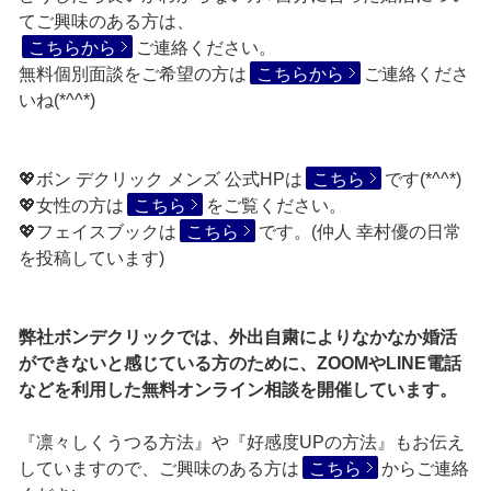
てご興味のある方は、
こちらから
ご連絡ください。
無料個別面談をご希望の方は
こちらから
ご連絡くださ
いね(*^^*)
💖ボン デクリック メンズ 公式HPは
こちら
です(*^^*)
💖女性の方は
こちら
をご覧ください。
💖フェイスブックは
こちら
です。(仲人 幸村優の日常
を投稿しています)
弊社ボンデクリックでは、外出自粛によりなかなか婚活
ができないと感じている方のために、ZOOMやLINE電話
などを利用した無料オンライン相談を開催しています。
『凛々しくうつる方法』や『好感度UPの方法』もお伝え
していますので、ご興味のある方は
こちら
からご連絡