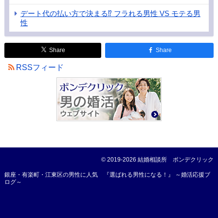
デート代の払い方で決まる⁉ フラれる男性 VS モテる男
性
Share
Share
RSSフィード
© 2019-2026
結婚相談所 ボンデクリック
銀座・有楽町・江東区の男性に人気 『選ばれる男性になる！』 ～婚活応援ブ
ログ～