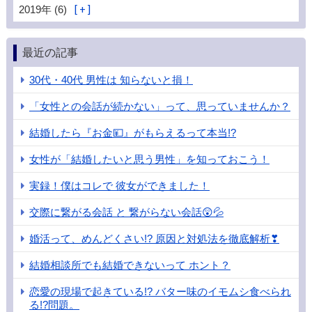
2019年 (6)
最近の記事
30代・40代 男性は 知らないと損！
「女性との会話が続かない」って、思っていませんか？
結婚したら『お金💴』がもらえるって本当!?
女性が「結婚したいと思う男性」を知っておこう！
実録！僕はコレで 彼女ができました！
交際に繋がる会話 と 繋がらない会話😲💦
婚活って、めんどくさい!? 原因と対処法を徹底解析❣
結婚相談所でも結婚できないって ホント？
恋愛の現場で起きている!? バター味のイモムシ食べられ
る!?問題。