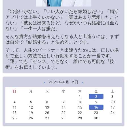
「出会いがない」「いい人がいたら結婚したい」「婚活
アプリでは上手くいかない」「実はあまり恋愛したこと
ない」「彼女は出来るけど、なぜかいつも結婚には至ら
ない」「一生一人は嫌だ」
そんな貴方が結婚を考えたくなる人と出逢うには、まず
は自分で『結婚する』と決めることです。
そして、人生のパートナーと出逢うためには、正しい場
所で正しい方法で正しい行動をすることが一番です。
「運」でも「センス」でもなく、誰にでも可能な『技
術』をお伝えしています。
«
2023年6月 2日
»
日
月
火
水
木
金
土
1
2
3
4
5
6
7
8
9
10
11
12
13
14
15
16
17
18
19
20
21
22
23
24
25
26
27
28
29
30