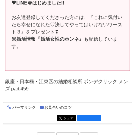
💖LINE＠はじめました!!
お友達登録してくださった方には、『これに気付い
たら幸せになれた♡決してやってはいけないワース
ト３』をプレゼント❣
※婚活情報『婚活女性のホンネ』
も配信していま
す。
銀座・日本橋・江東区の結婚相談所 ボンデクリック メン
ズ part.459
パーマリンク
お見合いのコツ
entry1839
シェア
entry1839
「2023年5月19日」
「2023年6月16日