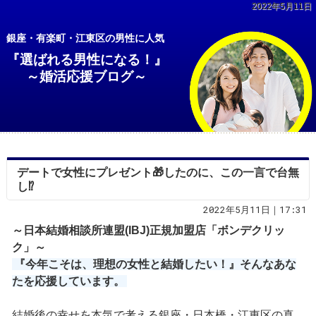
2022年5月11日
銀座・有楽町・江東区の男性に人気
『選ばれる男性になる！』
～婚活応援ブログ～
デートで女性にプレゼント🎁したのに、この一言で台無
し⁉
2022年5月11日｜17:31
～日本結婚相談所連盟(IBJ)正規加盟店「ボンデクリッ
ク」～
『今年こそは、理想の女性と結婚したい！』そんなあな
たを応援しています。
結婚後の幸せを本気で考える銀座・日本橋・江東区の真