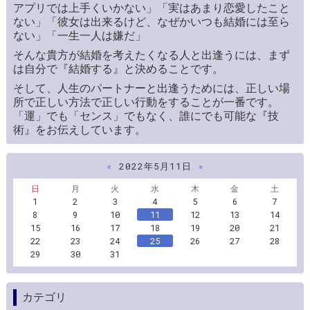
アプリでは上手くいかない」「実はあまり恋愛したこと
ない」「彼女は出来るけど、なぜかいつも結婚には至ら
ない」「一生一人は嫌だ」
そんな貴方が結婚を考えたくなる人と出逢うには、まず
は自分で『結婚する』と決めることです。
そして、人生のパートナーと出逢うためには、正しい場
所で正しい方法で正しい行動をすることが一番です。
「運」でも「センス」でもなく、誰にでも可能な『技
術』をお伝えしています。
«
2022年5月11日
»
日
月
火
水
木
金
土
1
2
3
4
5
6
7
8
9
10
11
12
13
14
15
16
17
18
19
20
21
22
23
24
25
26
27
28
29
30
31
カテゴリ