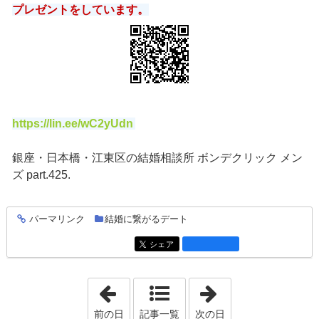
プレゼントをしています。
https://lin.ee/wC2yUdn
銀座・日本橋・江東区の結婚相談所 ボンデクリック メン
ズ part.425.
パーマリンク
結婚に繋がるデート
entry1776
シェア
entry1776
「2022年4月27日」
「2022年5月25日
前の日
記事一覧
次の日