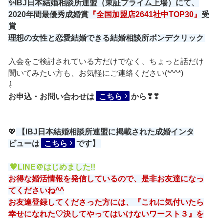
✨IBJ日本結婚相談所連盟（東証プライム上場）
にて、
2020年間最優秀成婚賞
『全国加盟店2641社中TOP30』
受
賞
理想の女性と恋愛結婚できる結婚相談所ボンデクリック
入会をご検討されている方だけでなく、ちょっと話だけ
聞いてみたい方も、お気軽にご連絡ください(*^^*)
⇩
お申込・お問い合わせは
こちら
から❣❣
💖
【IBJ日本結婚相談所連盟に掲載された成婚インタ
ビューは
こちら
です】
💖LINE＠はじめました!!
お得な婚活情報を発信しているので、是非お友達になっ
てくださいね^^
お友達登録してくださった方には、『これに気付いたら
幸せになれた♡決してやってはいけないワースト３』を