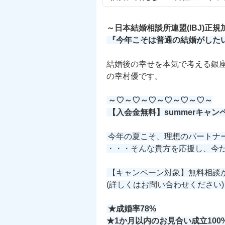
～日本結婚相談所連盟(IBJ)正
『今年こそは普通の結婚がした
結婚後の幸せを本気で考える銀
の幸村優です。
～♡～♡～♡～♡～♡～♡～
【入会金無料】summerキャン
今年の夏こそ、理想のパートナ
・・・そんな貴方を応援し、今
【キャンペーン対象】無料相談
(詳しくはお問い合わせください)
★成婚率78%
★1か月以内のお見合い成立100