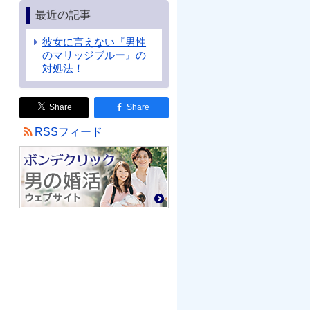
最近の記事
彼女に言えない『男性
のマリッジブルー』の
対処法！
Share
Share
RSSフィード