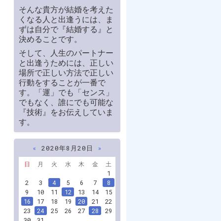
そんな貴方が結婚を考えた
くなる人と出逢うには、ま
ずは自分で『結婚する』と
決めることです。
そして、人生のパートナー
と出逢うためには、正しい
場所で正しい方法で正しい
行動をすることが一番で
す。「運」でも「センス」
でもなく、誰にでも可能な
『技術』をお伝えしていま
す。
«
2020年8月20日
»
日
月
火
水
木
金
土
1
2
3
4
5
6
7
8
9
10
11
12
13
14
15
16
17
18
19
20
21
22
23
24
25
26
27
28
29
30
31