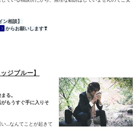
ライン相談】
からお願いします❣
リッジブルー】
決まる。
活がもうすぐ手に入りそ
...なんてことが起きて