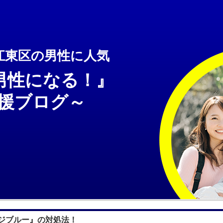
江東区の男性に人気
男性になる！』
ブログ～
ジブルー』の対処法！