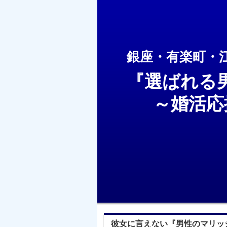
銀座・有楽町・
『選ばれる
～婚活応援
彼女に言えない『男性のマリッ