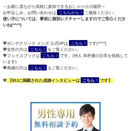
～お家に居ながら気軽に参加できるおしゃべりの場所～
お申込しみ、お問い合わせは
こちらから
ご連絡ください。
使い方については、事前に個別レクチャーしますのでご安心くださ
いね(*^^*)
💖ボンデクリック メンズ 公式HPは
こちら
です(*^^*)
💖女性の方は
こちら
をご覧ください。
💖フェイスブックは
こちら
です。(仲人 幸村優の日常を投稿して
います)
💖再婚の方は
こちら
もご覧ください。
💖
【IBJに掲載された成婚インタビューは
こちら
です】