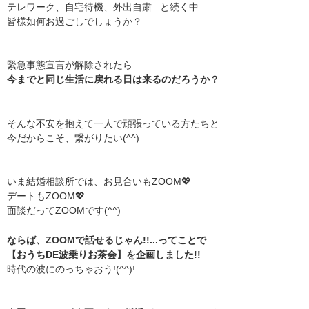
テレワーク、自宅待機、外出自粛...と続く中
皆様如何お過ごしでしょうか？
緊急事態宣言が解除されたら...
今までと同じ生活に戻れる日は来るのだろうか？
そんな不安を抱えて一人で頑張っている方たちと
今だからこそ、繋がりたい(^^)
いま結婚相談所では、お見合いもZOOM💖
デートもZOOM💖
面談だってZOOMです(^^)
ならば、ZOOMで話せるじゃん!!...ってことで
【おうちDE波乗りお茶会】を企画しました!!
時代の波にのっちゃおう!(^^)!