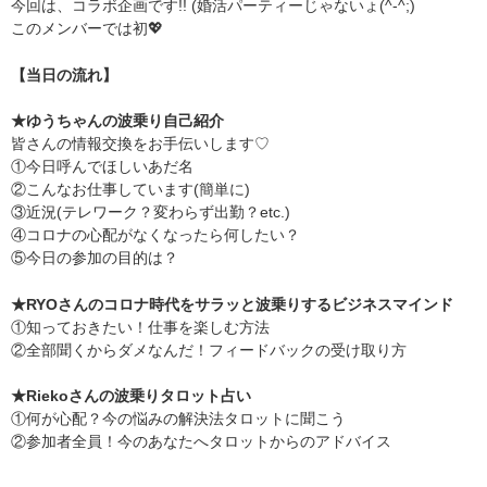
今回は、コラボ企画です!! (婚活パーティーじゃないょ(^-^;)
このメンバーでは初💖
【当日の流れ】
★ゆうちゃんの波乗り自己紹介
皆さんの情報交換をお手伝いします♡
①今日呼んでほしいあだ名
②こんなお仕事しています(簡単に)
③近況(テレワーク？変わらず出勤？etc.)
④コロナの心配がなくなったら何したい？
⑤今日の参加の目的は？
★RYOさんのコロナ時代をサラッと波乗りするビジネスマインド
①知っておきたい！仕事を楽しむ方法
②全部聞くからダメなんだ！フィードバックの受け取り方
★Riekoさんの波乗りタロット占い
①何が心配？今の悩みの解決法タロットに聞こう
②参加者全員！今のあなたへタロットからのアドバイス