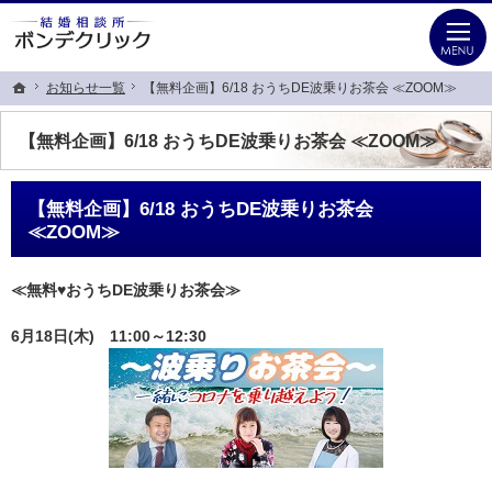
ビジネスマンの婚活を応援します！！銀座・有楽町の結婚相談所なら当相談所へ
銀座・有楽町の婚活なら本気の30代を応援するIBJ加盟結婚相談所ボンデクリック
お知らせ一覧
お知らせ一覧
【無料企画】6/18 おうちDE波乗りお茶会 ≪ZOOM≫
【無料企画】6/18 おうちDE波乗りお茶会 ≪ZOOM≫
ホーム
ホーム
【無料企画】6/18 おうちDE波乗りお茶会 ≪ZOOM≫
【無料企画】6/18 おうちDE波乗りお茶会
≪ZOOM≫
≪無料♥おうちDE波乗りお茶会≫
6月18日(木) 11:00～12:30