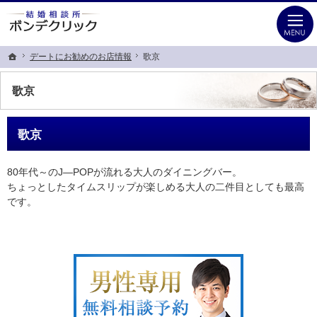
ビジネスマンの婚活を応援します！！銀座・有楽町の結婚相談所なら当相談所へ
銀座・有楽町の婚活なら本気の30代を応援するIBJ加盟結婚相談所ボンデクリック
デートにお勧めのお店情報
デートにお勧めのお店情報
歌京
歌京
ホーム
ホーム
歌京
歌京
80年代～のJ―POPが流れる大人のダイニングバー。
ちょっとしたタイムスリップが楽しめる大人の二件目としても最高
です。